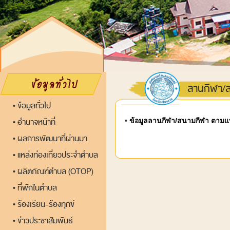
ลานกีฬา/
ข้อมูลทั่วไป
•
อำนาจหน้าที่
•
ข้อมูลลานกีฬา/สนามกีฬา ตามแ
•
ผลการพัฒนาที่ผ่านมา
•
แหล่งท่องเที่ยวประจำตำบล
•
ผลิตภัณฑ์ตำบล (OTOP)
•
ที่พักในตำบล
•
ร้องเรียน-ร้องทุกข์
•
ข่าวประชาสัมพันธ์
•