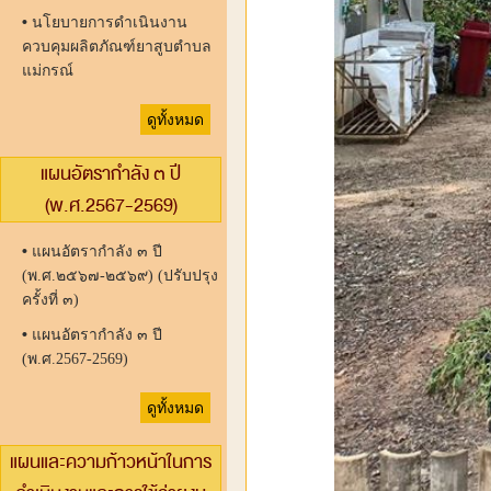
•
นโยบายการดำเนินงาน
ควบคุมผลิตภัณฑ์ยาสูบตำบล
แม่กรณ์
ดูทั้งหมด
แผนอัตรากำลัง ๓ ปี
(พ.ศ.2567-2569)
•
แผนอัตรากำลัง ๓ ปี
(พ.ศ.๒๕๖๗-๒๕๖๙) (ปรับปรุง
ครั้งที่ ๓)
•
แผนอัตรากำลัง ๓ ปี
(พ.ศ.2567-2569)
ดูทั้งหมด
แผนและความก้าวหน้าในการ