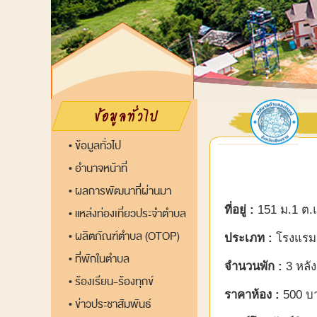
ข้อมูลทั่วไป
•
อำนาจหน้าที่
•
ผลการพัฒนาที่ผ่านมา
•
ที่อยู่ :
151 ม.1 ต.แ
แหล่งท่องเที่ยวประจำตำบล
•
ผลิตภัณฑ์ตำบล (OTOP)
•
ประเภท :
โรงแรม 
ที่พักในตำบล
•
จำนวนพัก :
3 หลัง
ร้องเรียน-ร้องทุกข์
•
ราคาห้อง :
500 บา
ข่าวประชาสัมพันธ์
•